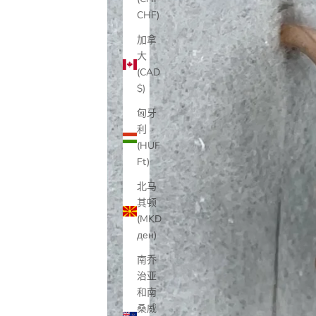
CHF)
加拿
大
(CAD
$)
匈牙
利
(HUF
Ft)
北马
其顿
(MKD
ден)
南乔
治亚
和南
桑威