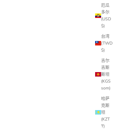
厄瓜
多尔
(USD
$)
台湾
(TWD
$)
吉尔
吉斯
斯坦
(KGS
som)
哈萨
克斯
坦
(KZT
₸)