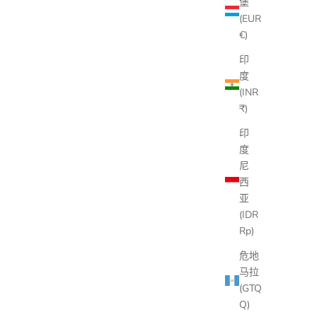
堡
(EUR
€)
印
度
(INR
₹)
印
度
尼
西
亚
(IDR
Rp)
危地
马拉
(GTQ
Q)