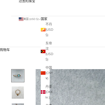
过去的珠宝
国家
美国 (USD $)
不丹
(USD
$)
东帝
汶
购物车
(USD
$)
中国
(CNY
¥)
丹麦
(DKK
kr.)