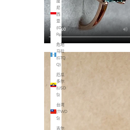
度
尼
西
亚
(IDR
Rp)
危地
马拉
(GTQ
Q)
厄瓜
多尔
(USD
$)
台湾
(TWD
$)
吉尔