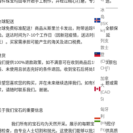
每件珠宝均由零开始手工制作，并经过精心打磨，专为您打造。
—————————————————————————————
冰
岛
全球配送
(ISK
全球免费标准配送！商品从斯里兰卡发出，附带追踪号码并全额保
kr)
险。送达时间为7-10个工作日（因新冠疫情，送达时间可能延
列支
长）。买家需承担可能产生的海关及进口税费。
敦士
登
退货
(CHF
我们提供100%退款政策，如不满意可在收到商品后15天内以原包
CHF)
装、未使用且状态完好的条件退回。收到宝石后将处理退款。
加拿
希望您喜欢您的购买，并在未来继续选择我们。如有任何问题或需
大
求，请随时联系我们。谢谢。
(CAD
$)
匈牙
关于我们宝石的重要信息
利
(HUF
我们所有的宝石均为天然开采。展示的每颗宝石都经过仔
Ft)
细检查，由专业人士切割和抛光。这使我们能够以批发价提供高质