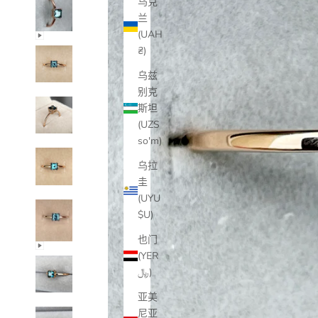
乌克
兰
(UAH
₴)
乌兹
别克
斯坦
(UZS
so'm)
乌拉
圭
(UYU
$U)
也门
(YER
﷼)
亚美
尼亚