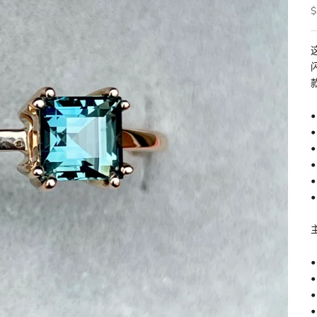
$
•
•
•
•
•
•
•
•
•
•