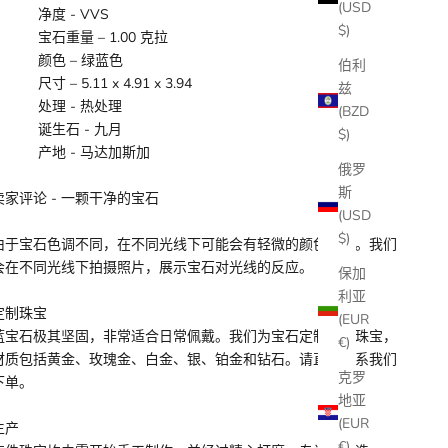
(USD
净度 - VVS
$)
宝石重量 – 1.
00
克拉
颜色 – 绿蓝色
伯利
尺寸 –
5.11
x
4.91
x
3.94
兹
处理 - 热处理
(BZD
诞生石 - 九月
$)
产地 - 马达加斯加
俄罗
斯
卖家评论 - 一颗干净的宝石
(USD
$)
由于宝石色调不同，在不同光线下可能会有轻微的颜色差异。我们
会在不同光线下拍摄照片，展示宝石对光线的反应。
保加
利亚
定制珠宝
(EUR
蓝宝石极其坚固，非常适合日常佩戴。我们为宝石定制设计珠宝，
€)
材质包括黄金、玫瑰金、白金、银、铂金和钻石。请直接联系我们
克罗
下单。
地亚
(EUR
生产
€)