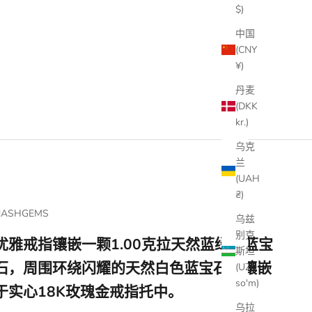
$)
中国
(CNY
¥)
丹麦
(DKK
kr.)
乌克
兰
(UAH
₴)
NASHGEMS
乌兹
别克
优雅戒指镶嵌一颗1.00克拉天然蓝绿色蓝宝
斯坦
石，周围环绕闪耀的天然白色蓝宝石，镶嵌
(UZS
so'm)
于实心18K玫瑰金戒指托中。
乌拉