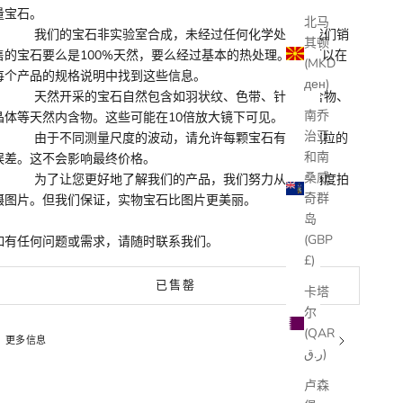
量宝石。
北马
我们的宝石非实验室合成，未经过任何化学处理。我们销
其顿
售的宝石要么是100%天然，要么经过基本的热处理。
您可以在
(MKD
每个产品的规格说明中找到这些信息。
ден)
天然开采的宝石自然包含如羽状纹、色带、针状内含物、
南乔
晶体等天然内含物。这些可能在10倍放大镜下可见。
治亚
由于不同测量尺度的波动，请允许每颗宝石有±0.1克拉的
和南
误差。这不会影响最终价格。
桑威
为了让您更好地了解我们的产品，我们努力从不同角度拍
奇群
摄图片。但我们保证，实物宝石比图片更美丽。
岛
(GBP
如有任何问题或需求，请随时联系我们。
£)
已售罄
卡塔
尔
(QAR
更多信息
ر.ق)
卢森