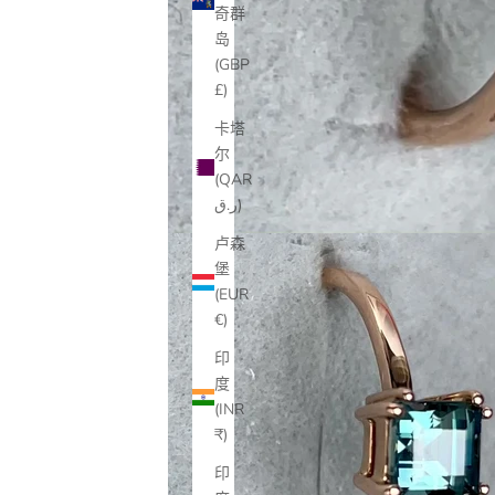
奇群
岛
(GBP
£)
卡塔
尔
(QAR
ر.ق)
卢森
堡
(EUR
€)
印
度
(INR
₹)
印