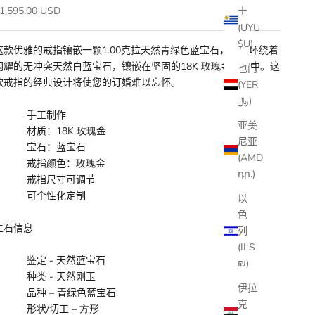
促销价
1,595.00 USD
圭
(UYU
$U)
这款优雅的戒指镶嵌一颗1.
00
克拉天然青绿色蓝宝石，周围环绕着
闪耀的无冲突天然白蓝宝石，镶嵌在坚固的18K
玫瑰
金戒托中。这
也门
款戒指的经典设计将使您的订婚难以忘怀。
(YER
﷼)
手工制作
亚美
材质：18K
玫瑰
金
尼亚
宝石：蓝宝石
(AMD
戒指颜色：
玫瑰
金
դր.)
戒指尺寸可调节
可个性化定制
以
色
主石信息
列
(ILS
鉴定 - 天然蓝宝石
₪)
种类 - 天然刚玉
伊拉
品种 – 青绿色蓝宝石
克
形状/切工 –
方形