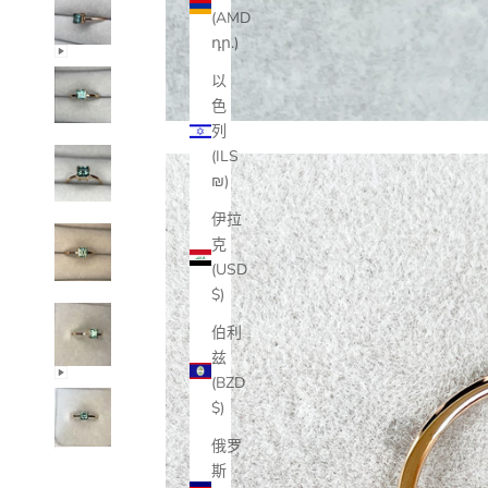
(AMD
դր.)
以
色
列
(ILS
₪)
伊拉
克
(USD
$)
伯利
兹
(BZD
$)
俄罗
斯