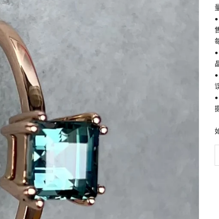
•
•
•
•