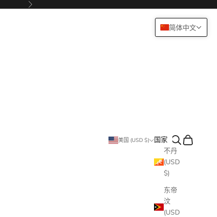
下一个
简体中文
搜索
购物车
国家
美国 (USD $)
不丹
(USD
$)
东帝
汶
(USD