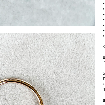
•
•
•
•
•
•
•